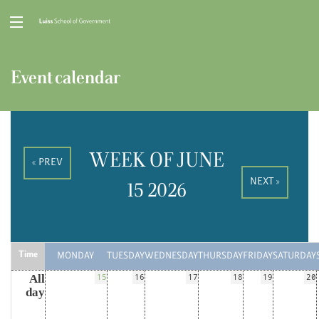
Event calendar
WEEK OF JUNE
« PREV
NEXT »
15 2026
Time
MONDAY
TUESDAY
WEDNESDAY
THURSDAY
FRIDAY
SATURDAY
All
15
16
17
18
19
20
day