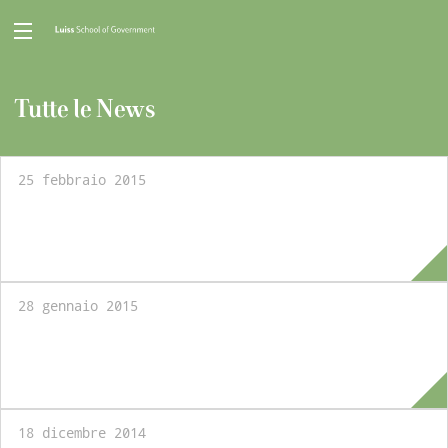
Tutte le News
25 febbraio 2015
Explore a Global Career with the LUISS
International Career Day
28 gennaio 2015
Master in Diritto e Politiche Pubbliche
Regionali: Aperte le iscrizioni
18 dicembre 2014