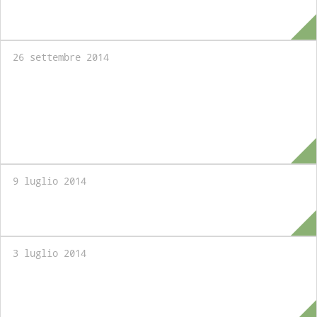
Master in International Public Affairs:
Applications Welcome
26 settembre 2014
Nuovo Master in Management Politico
organizzato dalla LUISS School of
Government in collaborazione con il Il Sole
24 Ore
9 luglio 2014
Executive Course: Humanitarian Crises
3 luglio 2014
Studenti della LUISS School of Government
in visita al Comando NATO KFOR