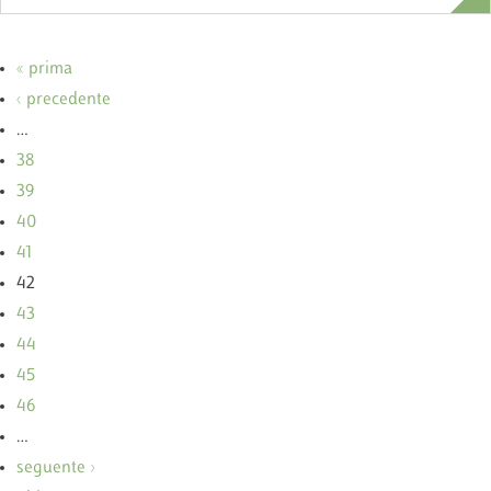
« prima
‹ precedente
…
38
39
40
41
42
43
44
45
46
…
seguente ›