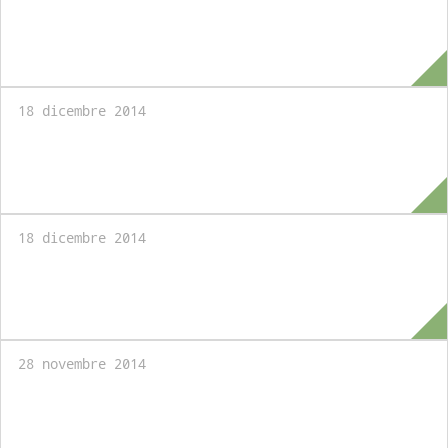
Master in European Global Affairs:
Applications Welcome
18 dicembre 2014
Regulatory Impact Analysis - Executive
Intensive Course
18 dicembre 2014
Master in International Public Affairs:
Applications Welcome
28 novembre 2014
Partecipazione degli studenti del Master in
Turismo e Territorio a BTO – Buy Tourism