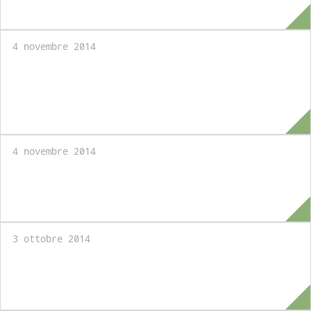
Online
4 novembre 2014
Borse di studio per i Master della LUISS
School of Government riservate ai
dipendenti pubblici
4 novembre 2014
Borse di studio per i Master della LUISS
School of Government
3 ottobre 2014
MA/LLM in Law and Government of the
European Union: Applications Welcome