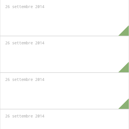
26 settembre 2014
Master Amministrazione e Governo del
Territorio. Aperte le iscrizioni
26 settembre 2014
Borse di Studio per il Master in
Amministrazione e Governo del Territorio
26 settembre 2014
Master in Economia e Istituzioni dei Paesi
Islamici: aperte le iscrizioni
26 settembre 2014