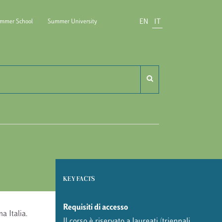
EN
IT
mmer School
Summer University
ido Carli
KEY FACTS
Requisiti di accesso
a Italia.
Il corso è riservato a laureati (triennali,