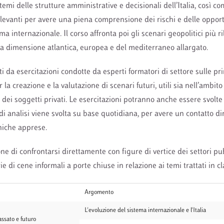
mi delle strutture amministrative e decisionali dell’Italia, così co
rilevanti per avere una piena comprensione dei rischi e delle opport
tema internazionale. Il corso affronta poi gli scenari geopolitici più r
alla dimensione atlantica, europea e del mediterraneo allargato.
ti da esercitazioni condotte da esperti formatori di settore sulle pri
r la creazione e la valutazione di scenari futuri, utili sia nell’ambito
ei soggetti privati. Le esercitazioni potranno anche essere svolte c
tà di analisi viene svolta su base quotidiana, per avere un contatto di
cniche apprese.
one di confrontarsi direttamente con figure di vertice dei settori pu
ie di cene informali a porte chiuse in relazione ai temi trattati in cl
Argomento
L'evoluzione del sistema internazionale e l'Italia
passato e futuro