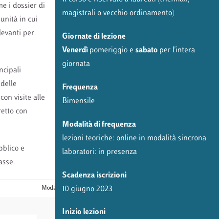
me i dossier di
magistrali o vecchio ordinamento)
unità in cui
ilevanti per
Giornate di lezione
Venerdì
pomeriggio e
sabato
per l'intera
giornata
ncipali
 delle
Frequenza
on visite alle
Bimensile
retto con
Modalità di frequenza
lezioni teoriche: online in modalità sincrona
bblico e
laboratori: in presenza
asse.
Scadenza iscrizioni
10 giugno 2023
Modalità
Inizio lezioni