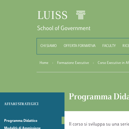
Schoo
CHI SIAMO
OFFERTA FORMATIVA
FACULTY
RIC
Home
›
Formazione Executive
›
Corso Executive in Aff
Programma Dida
AFFARI STRATEGICI
Programma Didattico
Il corso si sviluppa su una seri
Modalità di Ammissione