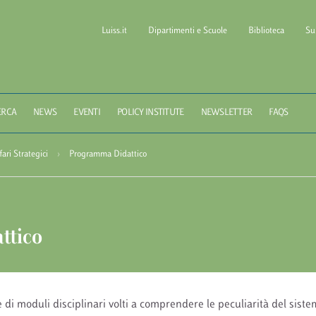
Luiss.it
Dipartimenti e Scuole
Biblioteca
Su
l of Government LUISS Gu
ERCA
NEWS
EVENTI
POLICY INSTITUTE
NEWSLETTER
FAQS
ari Strategici
›
Programma Didattico
ttico
e di moduli disciplinari volti a comprendere le peculiarità del sistem