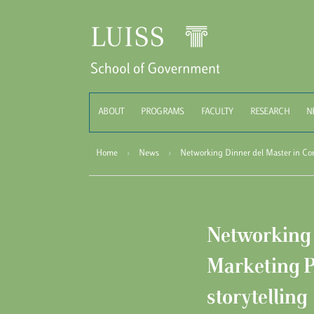
Schoo
ABOUT
PROGRAMS
FACULTY
RESEARCH
N
Home
›
News
›
Networking Dinner del Master in Comu
Networking 
Marketing Po
storytelling