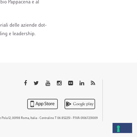
Fabio Pappacena e al
iali delle aziende dot-
ling e leadership.
QTEM
 Pola 12, 00198 Roma, Italia - Centralino T 06 852251 - P.IVA 01067231009