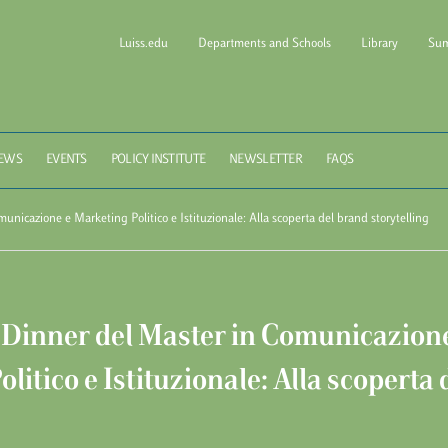
Luiss.edu
Departments and Schools
Library
Sum
l of Government Luiss Gui
EWS
EVENTS
POLICY INSTITUTE
NEWSLETTER
FAQS
nicazione e Marketing Politico e Istituzionale: Alla scoperta del brand storytelling
Dinner del Master in Comunicazion
litico e Istituzionale: Alla scoperta