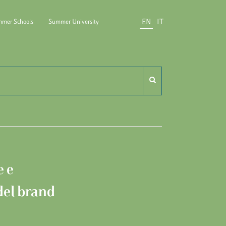
EN
IT
mer Schools
Summer University
do Carli
e e
 del brand