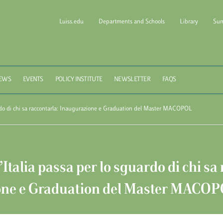
Luiss.edu
Departments and Schools
Library
Sum
l of Government Luiss Gui
EWS
EVENTS
POLICY INSTITUTE
NEWSLETTER
FAQS
guardo di chi sa raccontarla: Inaugurazione e Graduation del Master MACOPOL
l’Italia passa per lo sguardo di chi sa
one e Graduation del Master MACO