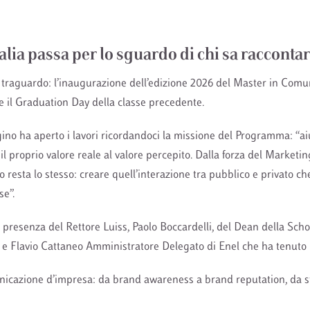
Italia passa per lo sguardo di chi sa raccontar
traguardo: l’inaugurazione dell’edizione 2026 del Master in Com
e e il Graduation Day della classe precedente.
rgino ha aperto i lavori ricordandoci la missione del Programma: “a
 il proprio valore reale al valore percepito. Dalla forza del Marketin
ivo resta lo stesso: creare quell’interazione tra pubblico e privato ch
se”.
la presenza del Rettore Luiss, Paolo Boccardelli, del Dean della Sc
 e Flavio Cattaneo Amministratore Delegato di Enel che ha tenuto
nicazione d’impresa: da brand awareness a brand reputation, da s