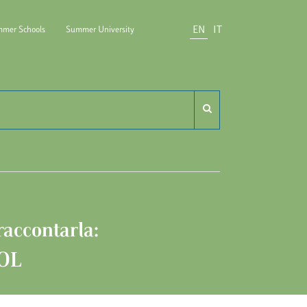
EN
IT
mer Schools
Summer University
do Carli
 raccontarla:
POL