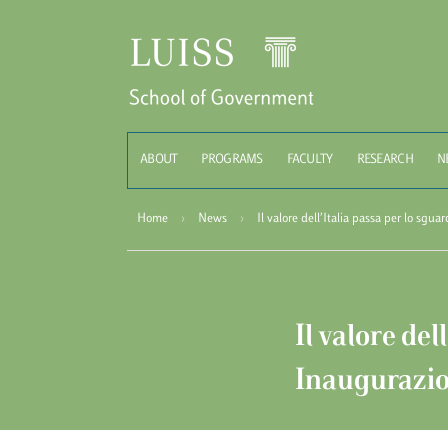
Schoo
ABOUT
PROGRAMS
FACULTY
RESEARCH
N
Home
›
News
›
Il valore dell’Italia passa per lo s
Il valore del
Inaugurazi