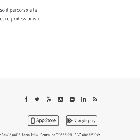
so il percorso e la
si e professionisti.
QTEM
 Pola 12, 00198 Roma, Italia - Centralino T 06 852251 - P.IVA 01067231009