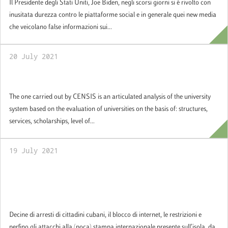
Il Presidente degli Stati Uniti, Joe Biden, negli scorsi giorni si è rivolto con
inusitata durezza contro le piattaforme social e in generale quei new media
che veicolano false informazioni sui...
20 July 2021
Luiss ranks first in the CENSIS ranking
The one carried out by CENSIS is an articulated analysis of the university
system based on the evaluation of universities on the basis of: structures,
services, scholarships, level of...
19 July 2021
Policy Brief: “Patria Y Vida” o “Patria Y
Muerte”? Un’analisi comparata delle
proteste a Cuba
Decine di arresti di cittadini cubani, il blocco di internet, le restrizioni e
perfino gli attacchi alla (poca) stampa internazionale presente sull’isola, da