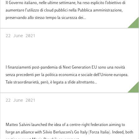
Il Governo italiano, nelle ultime settimane, ha reso esplicito l’obiettivo di
aumentare l’utilizzo di cloud pubblici nella Pubblica amministrazione,
preservando allo stesso tempo la sicurezza dei...
22 June 2021
Policy Brief: PNRR e modernizzazione della
P.A. italiana: una sfida possibile
I finanziamenti post-pandemia di Next Generation EU sono una novità
senza precedenti per la politica economica e sociale dell’Unione europea.
Tale straordinarietà, però, è legata a sfide altrettanto...
22 June 2021
Mapping Italy: scenario and political risks
Matteo Salvini launched the idea of ​​a centre-right federation aiming to
forge an alliance with Silvio Berlusconi’s Go Italy (Forza Italia). Indeed, both