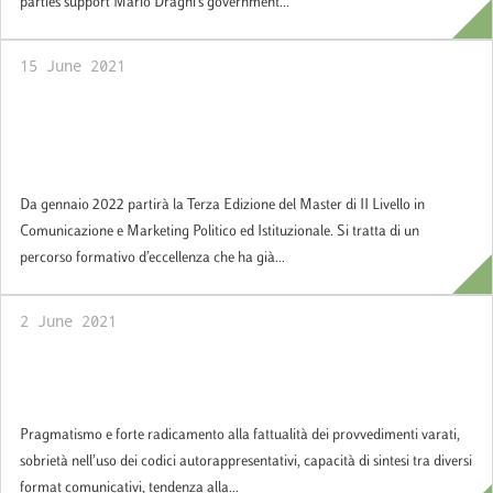
parties support Mario Draghi’s government...
15 June 2021
Sono aperte le iscrizioni alla terza edizione
del Master in Comunicazione e Marketing
politico ed istituzionale
Da gennaio 2022 partirà la Terza Edizione del Master di II Livello in
Comunicazione e Marketing Politico ed Istituzionale. Si tratta di un
percorso formativo d’eccellenza che ha già...
2 June 2021
Policy Brief: Il governo Draghi tra valore
reale e valore percepito
Pragmatismo e forte radicamento alla fattualità dei provvedimenti varati,
sobrietà nell’uso dei codici autorappresentativi, capacità di sintesi tra diversi
format comunicativi, tendenza alla...