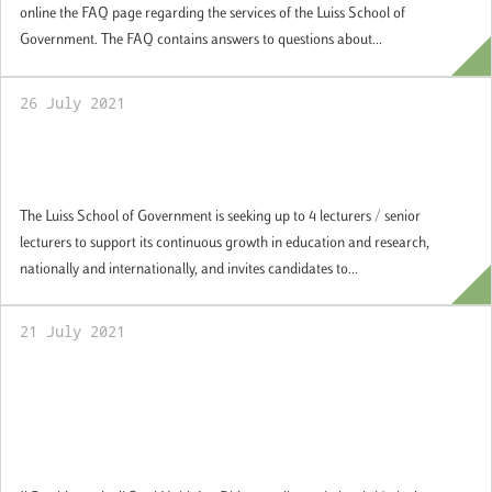
online the FAQ page regarding the services of the Luiss School of
Government. The FAQ contains answers to questions about...
26 July 2021
Lecturers/Senior Lecturers at Luiss School
of Government
The Luiss School of Government is seeking up to 4 lecturers / senior
lecturers to support its continuous growth in education and research,
nationally and internationally, and invites candidates to...
21 July 2021
Policy Brief: La crociata di Biden contro le
fake news sui vaccini. Motivazioni e
prospettive nell’era dell’information
disorder