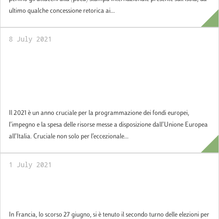
ultimo qualche concessione retorica ai...
8 July 2021
NEXT Generation EU e QFP 2021-2027.
Misure, politiche, strumenti attuativi
europei e nazionali per amministrazioni e
imprese
Il 2021 è un anno cruciale per la programmazione dei fondi europei,
l’impegno e la spesa delle risorse messe a disposizione dall’Unione Europea
all’Italia. Cruciale non solo per l’eccezionale...
1 July 2021
Policy Brief: Elezioni regionali in Francia.
Lezioni per i partiti francesi e italiani
In Francia, lo scorso 27 giugno, si è tenuto il secondo turno delle elezioni per