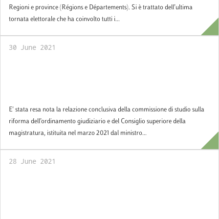
Regioni e province (Régions e Départements). Si è trattato dell’ultima
tornata elettorale che ha coinvolto tutti i...
30 June 2021
Policy Brief: Riforma del Csm e
dell’ordinamento giudiziario, le proposte
della commissione Luciani
E' stata resa nota la relazione conclusiva della commissione di studio sulla
riforma dell’ordinamento giudiziario e del Consiglio superiore della
magistratura, istituita nel marzo 2021 dal ministro...
28 June 2021
Policy Brief: La P.A. italiana sulla “nuvola”.
Le sfide inscindibili dell’efficienza e della
sicurezza