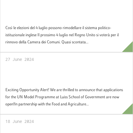
Così le elezioni del 4 luglio possono
rimodellare il sistema politico-istituzionale
inglese
Così le elezioni del 4 luglio possono rimodellare il sistema politico-
istituzionale inglese Il prossimo 4 luglio nel Regno Unito si voterà per il
rinnovo della Camera dei Comuni. Quasi scontata...
27 June 2024
Applications for the UN Model Programme
at Luiss School of Government are now ope
Exciting Opportunity Alert! We are thrilled to announce that applications
for the UN Model Programme at Luiss School of Government are now
open!In partnership with the Food and Agriculture...
18 June 2024