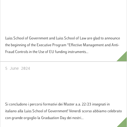
SOG and LSL are glad to announce the
beginning of the Executive Program
Effective Management and Anti-Fraud
Controls in the Use of EU funding
instruments
Luiss School of Government and Luiss School of Law are glad to announce
the beginning of the Executive Program “Effective Management and Anti-
Fraud Controls in the Use of EU funding instruments...
5 June 2024
Si concludono i percorsi formativi dei
Master a.a. 22/23 insegnati in italiano alla
Luiss School of Government!
Si concludono i percorsi formativi dei Master a.a. 22/23 insegnati in
italiano alla Luiss School of Government! Venerdì scorso abbiamo celebrato
con grande orgoglio la Graduation Day dei nostri...