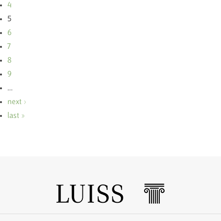
4
5
6
7
8
9
…
next ›
last »