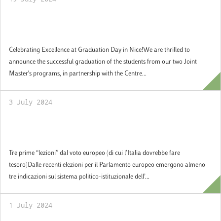
Celebrating Excellence at Graduation Day
in Nice!
Celebrating Excellence at Graduation Day in Nice!We are thrilled to
announce the successful graduation of the students from our two Joint
Master's programs, in partnership with the Centre...
3 July 2024
Tre prime “lezioni” dal voto europeo (di cui
l’Italia dovrebbe fare tesoro)
Tre prime “lezioni” dal voto europeo (di cui l’Italia dovrebbe fare
tesoro)Dalle recenti elezioni per il Parlamento europeo emergono almeno
tre indicazioni sul sistema politico-istituzionale dell’...
1 July 2024