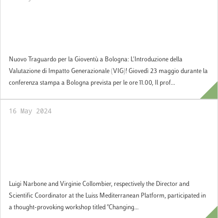
Il prof. Luciano Monti presenterà le linee
guida per la Valutazione di Impatto
Generazionale (VIG)
Nuovo Traguardo per la Gioventù a Bologna: L'Introduzione della
Valutazione di Impatto Generazionale (VIG)! Giovedì 23 maggio durante la
conferenza stampa a Bologna prevista per le ore 11.00, Il prof...
16 May 2024
Luigi Narbone and Virginie Collombier
participated in a workshop "Changing
Geopolitics of Mediterranean Security" in
Istanbul
Luigi Narbone and Virginie Collombier, respectively the Director and
Scientific Coordinator at the Luiss Mediterranean Platform, participated in
a thought-provoking workshop titled "Changing...