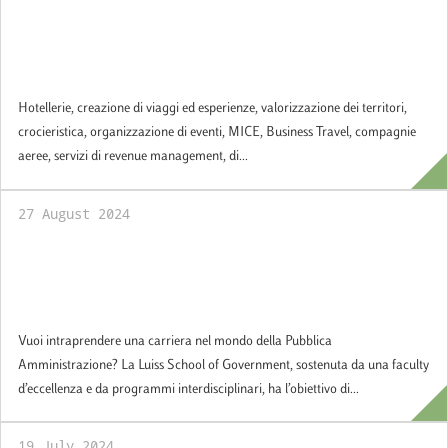
Iscriviti subito al Master in Turismo e
Territorio: economia, marketing, eco-
sostenibilità
Hotellerie, creazione di viaggi ed esperienze, valorizzazione dei territori,
crocieristica, organizzazione di eventi, MICE, Business Travel, compagnie
aeree, servizi di revenue management, di...
27 August 2024
Vuoi intraprendere una carriera nel mondo
della Pubblica Amministrazione? Scopri i
nostri programmi accademici
Vuoi intraprendere una carriera nel mondo della Pubblica
Amministrazione? La Luiss School of Government, sostenuta da una faculty
d’eccellenza e da programmi interdisciplinari, ha l’obiettivo di...
19 July 2024