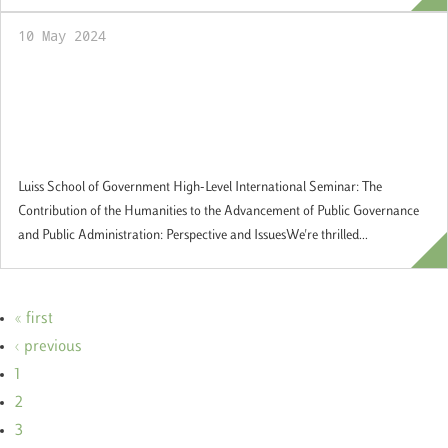
10 May 2024
The Contribution of the Humanities to the
Advancement of Public Governance and
Public Administration: Perspective and
Issues
Luiss School of Government High-Level International Seminar: The
Contribution of the Humanities to the Advancement of Public Governance
and Public Administration: Perspective and IssuesWe're thrilled...
« first
‹ previous
1
2
3