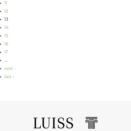
11
12
13
14
15
16
17
…
next ›
last »