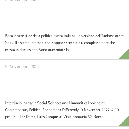
Ecco le vere sfide della politica estera
italiana. La versione dell’Ambasciatore
Sequi
Ecco le vere sfide della politica estera italiana La versione dell’Ambasciatore
Sequi Il sistema internazionale appare sempre più complesso oltre che
messo in discussione. Sono aumentate la...
9 November 2022
Interdisciplinarity in Social Sciences and
Humanities: Looking at Contemporary
Political Phenomena Differently
Interdisciplinarity in Social Sciences and Humanities:Looking at
Contemporary Political Phenomena Differently 10 November 2022, 4:00
pm CET, The Dome, Luiss Campus at Viale Romania 32, Rome ...