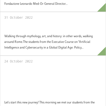
Fondazione Leonardo Med-Or General Director...
31 October 2022
A visit to the Borghese Gallery
Walking through mythology, art, and history: in other words, walking
around Rome.The students from the Executive Course on "Artificial
Intelligence and Cybersecurity in a Global Digital Age: Policy...
24 October 2022
Let's start the final in-presence module of
the Executive Course on Artificial
Intelligence and Cybersecurity in a Global
Digital Age: Policy and Management
Solutions
Let's start this new journey! This morning we met our students from the