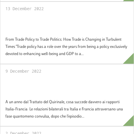
13 December 2022
From Trade Policy to Trade Politics: How
Trade is Changing in Turbulent Times
From Trade Policy to Trade Politics: How Trade is Changing in Turbulent
Times "Trade policy has a role over the years from being a policy exclusively
devoted to enhancing well-being and GDP to a...
9 December 2022
A un anno dal Trattato del Quirinale, cosa
succede davvero ai rapporti Italia-Francia
A un anno dal Trattato del Quirinale, cosa succede davvero ai rapporti
Italia-Francia Le relazioni bilaterali tra Italia e Francia attraversano una
fase quantomeno convulsa, dopo che l’episodio...
2 December 2022