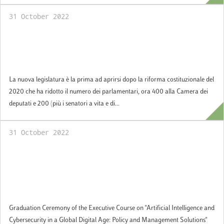
31 October 2022
Le nuove Camere alla sfida delle
“asimmetrie” su gruppi e commissioni
parlamentari
La nuova legislatura è la prima ad aprirsi dopo la riforma costituzionale del
2020 che ha ridotto il numero dei parlamentari, ora 400 alla Camera dei
deputati e 200 (più i senatori a vita e di...
31 October 2022
Graduation Ceremony of the Executive
Course on "Artificial Intelligence and
Cybersecurity in a Global Digital Age: Policy
and Management Solutions"
Graduation Ceremony of the Executive Course on "Artificial Intelligence and
Cybersecurity in a Global Digital Age: Policy and Management Solutions"