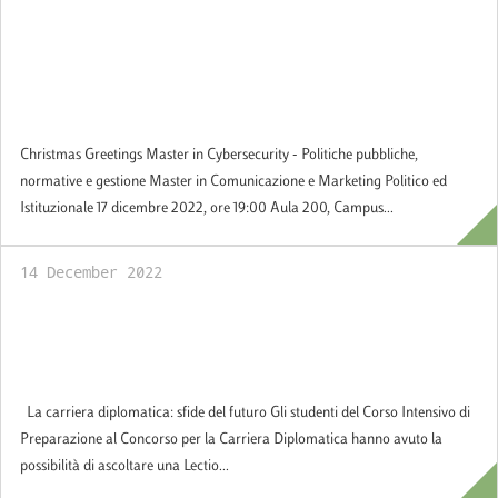
Christmas Greetings: Master in
Cybersecurity - Politiche pubbliche,
normative e gestione e Master in
Comunicazione e Marketing Politico ed
Istituzionale
Christmas Greetings Master in Cybersecurity - Politiche pubbliche,
normative e gestione Master in Comunicazione e Marketing Politico ed
Istituzionale 17 dicembre 2022, ore 19:00 Aula 200, Campus...
14 December 2022
La carriera diplomatica: sfide del futuro.
Incontro con l'Amb. Ettore Francesco Sequi,
Segretario Generale del MAECI
La carriera diplomatica: sfide del futuro Gli studenti del Corso Intensivo di
Preparazione al Concorso per la Carriera Diplomatica hanno avuto la
possibilità di ascoltare una Lectio...