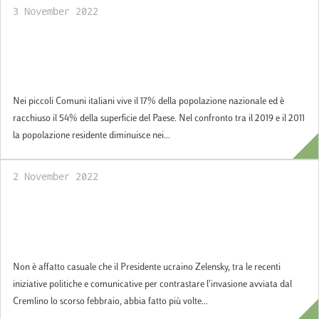
3 November 2022
Per i territori interni e a rischio
spopolamento, occorre una P.A. con più
digitale e più formazione
Nei piccoli Comuni italiani vive il 17% della popolazione nazionale ed è
racchiuso il 54% della superficie del Paese. Nel confronto tra il 2019 e il 2011
la popolazione residente diminuisce nei...
2 November 2022
Minoranze etniche e disuguaglianza
territoriale, le faglie russe che la guerra in
Ucraina può allargare
Non è affatto casuale che il Presidente ucraino Zelensky, tra le recenti
iniziative politiche e comunicative per contrastare l’invasione avviata dal
Cremlino lo scorso febbraio, abbia fatto più volte...