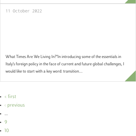
11 October 2022
Ettore Sequi, Secretary General of the
Ministry of Foreign Affairs and
International Cooperation, opened up our
academic year
What Times Are We Living In?"In introducing some of the essentials in
Italy’s foreign policy in the face of current and future global challenges, I
would like to start with a key word: transition....
« first
‹ previous
…
9
10