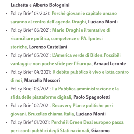
Luchetta
e
Alberto Bolognini
Policy Brief 07/2021:
Perché giovani e capitale umano
saranno al centro dell’agenda Draghi
,
Luciano Monti
Policy Brief 06/2021:
Mario Draghi e il tentativo di
riconciliare politica, competenze e PA. Ipotesi
storiche
,
Lorenzo Castellani
Policy Brief 05/2021:
L’America verde di Biden.Possibili
vantaggi e non poche sfide per l’Europa
,
Arnaud Leconte
Policy Brief 04/2021:
Il debito pubblico è vivo e lotta contro
di noi
,
Marcello Messori
Policy Brief 03/2021:
La Pubblica amministrazione e la
sfida delle piattaforme digitali
,
Paolo Spagnoletti
Policy Brief 02/2021:
Recovery Plan e politiche per i
giovani. Bruxelles chiama Italia
,
Luciano Monti
Policy Brief 01/2021:
Perché il Green Deal europeo passa
per i conti pubblici degli Stati nazionali
,
Giacomo