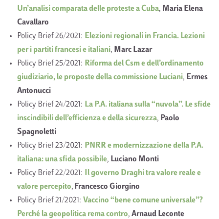
Un’analisi comparata delle proteste a Cuba
,
Maria Elena
Cavallaro
Policy Brief 26/2021:
Elezioni regionali in Francia. Lezioni
per i partiti francesi e italiani
,
Marc Lazar
Policy Brief 25/2021:
Riforma del Csm e dell’ordinamento
giudiziario, le proposte della commissione Luciani
,
Ermes
Antonucci
Policy Brief 24/2021:
La P.A. italiana sulla “nuvola”. Le sfide
inscindibili dell’efficienza e della sicurezza
,
Paolo
Spagnoletti
Policy Brief 23/2021:
PNRR e modernizzazione della P.A.
italiana: una sfida possibile
,
Luciano Monti
Policy Brief 22/2021:
Il governo Draghi tra valore reale e
valore percepito
,
Francesco Giorgino
Policy Brief 21/2021:
Vaccino “bene comune universale”?
Perché la geopolitica rema contro
,
Arnaud Leconte