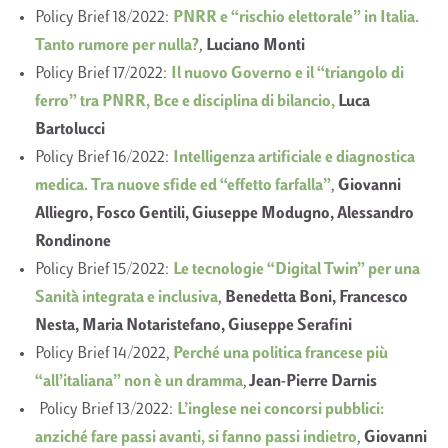
Policy Brief 18/2022:
PNRR e “rischio elettorale” in Italia.
Tanto rumore per nulla?
,
Luciano Monti
Policy Brief 17/2022:
Il nuovo Governo e il “triangolo di
ferro” tra PNRR, Bce e disciplina di bilancio,
Luca
Bartolucci
Policy Brief 16/2022:
Intelligenza artificiale e diagnostica
medica. Tra nuove sfide ed “effetto farfalla”
,
Giovanni
Alliegro, Fosco Gentili, Giuseppe Modugno, Alessandro
Rondinone
Policy Brief 15/2022:
Le tecnologie “Digital Twin” per una
Sanità integrata e inclusiva
,
Benedetta Boni, Francesco
Nesta, Maria Notaristefano, Giuseppe Serafini
Policy Brief 14/2022,
Perché una politica francese più
“all’italiana” non è un dramma
,
Jean-Pierre Darnis
Policy Brief 13/2022:
L’inglese nei concorsi pubblici:
anziché fare passi avanti, si fanno passi indietro
,
Giovanni