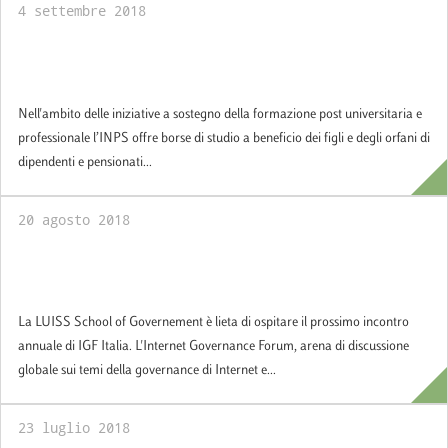
4 settembre 2018
Borse di studio per i Master della LUISS
School of Government
Nell'ambito delle iniziative a sostegno della formazione post universitaria e
professionale l’INPS offre borse di studio a beneficio dei figli e degli orfani di
dipendenti e pensionati...
20 agosto 2018
La LUISS School of Government ospita la
prossima edizione dell'IGF Italia
La LUISS School of Governement è lieta di ospitare il prossimo incontro
annuale di IGF Italia. L'Internet Governance Forum, arena di discussione
globale sui temi della governance di Internet e...
23 luglio 2018