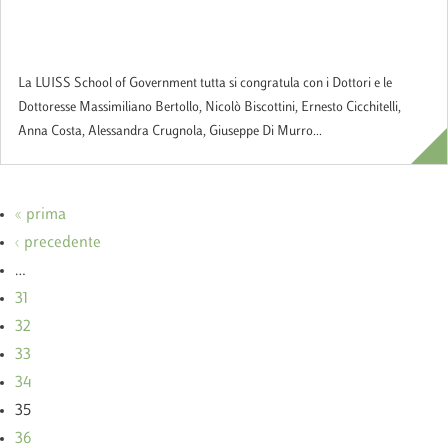
Congratulazioni ai nostri ex studenti
vincitori del Concorso Diplomatico 2018!
La LUISS School of Government tutta si congratula con i Dottori e le
Dottoresse Massimiliano Bertollo, Nicolò Biscottini, Ernesto Cicchitelli,
Anna Costa, Alessandra Crugnola, Giuseppe Di Murro...
« prima
‹ precedente
…
31
32
33
34
35
36