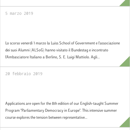
5 marzo 2019
La School of Government e l'Associazione
ALSoG a Berlino
Lo scorso venerdì 1 marzo la Luiss School of Government e l'associazione
dei suoi Alumni (ALSoG) hanno visitato il Bundestag e incontrato
l'Ambasciatore Italiano a Berlino, S. E. Luigi Mattiolo. Agli...
20 febbraio 2019
Summer Program "Parliamentary
Democracy in Europe"
Applications are open for the 8th edition of our English-taught Summer
Program "Parliamentary Democracy in Europe". This intensive summer
course explores the tension between representative...