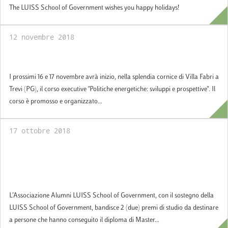
The LUISS School of Government wishes you happy holidays!
12 novembre 2018
Politiche energetiche: sviluppi e prospettive
I prossimi 16 e 17 novembre avrà inizio, nella splendia cornice di Villa Fabri a
Trevi (PG), il corso executive "Politiche energetiche: sviluppi e prospettive". Il
corso è promosso e organizzato...
17 ottobre 2018
Bando di concorso finanziato
dall'Associazione Alumni LUISS School of
Government
L’Associazione Alumni LUISS School of Government, con il sostegno della
LUISS School of Government, bandisce 2 (due) premi di studio da destinare
a persone che hanno conseguito il diploma di Master...