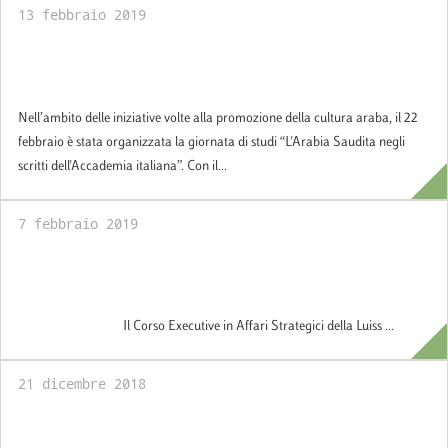
13 febbraio 2019
L'Arabia Saudita negli scritti dell'Accademia
italiana
Nell’ambito delle iniziative volte alla promozione della cultura araba, il 22
febbraio è stata organizzata la giornata di studi “L'Arabia Saudita negli
scritti dell'Accademia italiana”. Con il...
7 febbraio 2019
Corso Executive in Affari Strategici della
Luiss School of Government
Il Corso Executive in Affari Strategici della Luiss ...
21 dicembre 2018
Season's greetings