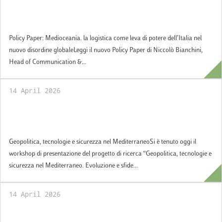
come leva di potere dell’Italia nel nuovo
disordine globale
Policy Paper: Medioceania. la logistica come leva di potere dell’Italia nel
nuovo disordine globaleLeggi il nuovo Policy Paper di Niccolò Bianchini,
Head of Communication &...
14 April 2026
Geopolitica, tecnologie e sicurezza nel
Mediterraneo
Geopolitica, tecnologie e sicurezza nel MediterraneoSi è tenuto oggi il
workshop di presentazione del progetto di ricerca “Geopolitica, tecnologie e
sicurezza nel Mediterraneo. Evoluzione e sfide...
14 April 2026
From the classroom at Luiss to space: hands-