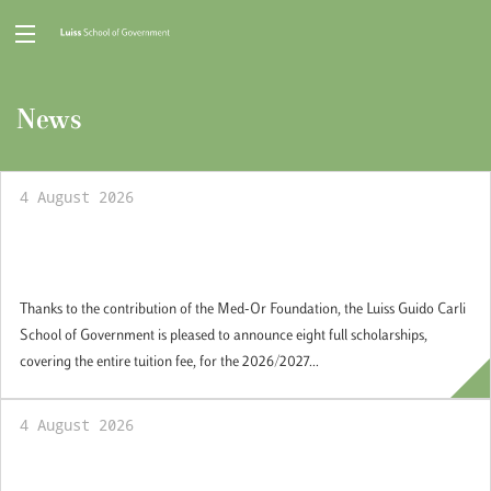
News
4 August 2026
Scholarships for the Master in
Mediterranean Cooperation & Security
Thanks to the contribution of the Med-Or Foundation, the Luiss Guido Carli
School of Government is pleased to announce eight full scholarships,
covering the entire tuition fee, for the 2026/2027...
4 August 2026
Executive Program America Latina: