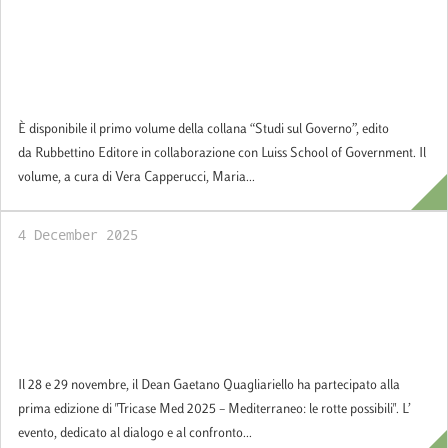
È disponibile il primo volume della collana
“Studi sul Governo”, edito da Rubbettino
Editore in collaborazione con Luiss School
of Government
È disponibile il primo volume della collana “Studi sul Governo”, edito
da Rubbettino Editore in collaborazione con Luiss School of Government. Il
volume, a cura di Vera Capperucci, Maria...
4 December 2025
Il 28 e 29 novembre il Dean Gaetano
Quagliariello ha partecipato alla prima
edizione di "Tricase Med 2025 –
Mediterraneo: le rotte possibili"
Il 28 e 29 novembre, il Dean Gaetano Quagliariello ha partecipato alla
prima edizione di "Tricase Med 2025 – Mediterraneo: le rotte possibili". L’
evento, dedicato al dialogo e al confronto...