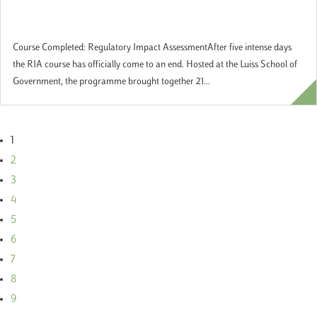
Course Completed: Regulatory Impact
Assessment
Course Completed: Regulatory Impact AssessmentAfter five intense days
the RIA course has officially come to an end. Hosted at the Luiss School of
Government, the programme brought together 21...
1
2
3
4
5
6
7
8
9