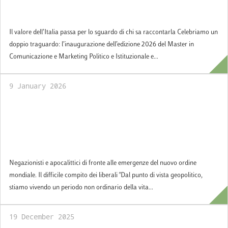
chi sa raccontarla: Inaugurazione e
Graduation del Master MACOPOL
Il valore dell’Italia passa per lo sguardo di chi sa raccontarla Celebriamo un
doppio traguardo: l’inaugurazione dell’edizione 2026 del Master in
Comunicazione e Marketing Politico e Istituzionale e...
9 January 2026
Working Paper 01/26: Negazionisti e
apocalittici di fronte alle emergenze del
nuovo ordine mondiale. Il difficile compito
dei liberali
Negazionisti e apocalittici di fronte alle emergenze del nuovo ordine
mondiale. Il difficile compito dei liberali "Dal punto di vista geopolitico,
stiamo vivendo un periodo non ordinario della vita...
19 December 2025