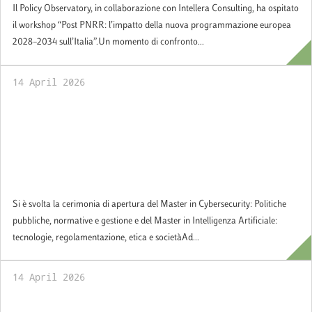
Il Policy Observatory, in collaborazione con Intellera Consulting, ha ospitato
il workshop “Post PNRR: l’impatto della nuova programmazione europea
2028–2034 sull’Italia”.Un momento di confronto...
14 April 2026
Cerimonia di apertura del Master in
Cybersecurity: Politiche pubbliche,
normative e gestione e del Master in
Intelligenza Artificiale: tecnologie,
regolamentazione, etica e società
Si è svolta la cerimonia di apertura del Master in Cybersecurity: Politiche
pubbliche, normative e gestione e del Master in Intelligenza Artificiale:
tecnologie, regolamentazione, etica e societàAd...
14 April 2026
Policy Paper: Medioceania. La logistica