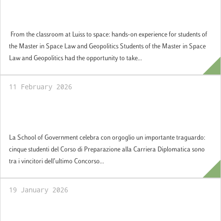
on experience for students of the Master in
Space Law and Geopolitics
From the classroom at Luiss to space: hands-on experience for students of
the Master in Space Law and Geopolitics Students of the Master in Space
Law and Geopolitics had the opportunity to take...
11 February 2026
Cinque studenti SOG vincono il Concorso
Diplomatico
La School of Government celebra con orgoglio un importante traguardo:
cinque studenti del Corso di Preparazione alla Carriera Diplomatica sono
tra i vincitori dell’ultimo Concorso...
19 January 2026
Il valore dell’Italia passa per lo sguardo di