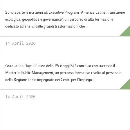
iscrizioni aperte
Sono aperte le iscrizioni all’Executive Program “America Latina: transizione
ecologica, geopolitica e governance”, un percorso di alta formazione
dedicato all’analisi delle grandi trasformazioni che...
14 April 2026
Graduation Day: Il futuro della PA è oggi!
Graduation Day: Il futuro della PA è oggi!Si è concluso con successo il
Master in Public Management, un percorso formativo rivolto al personale
della Regione Lazio impegnato nei Centri per l’Impiego...
14 April 2026
Post PNRR: l’impatto della nuova
programmazione europea 2028–2034
sull’Italia